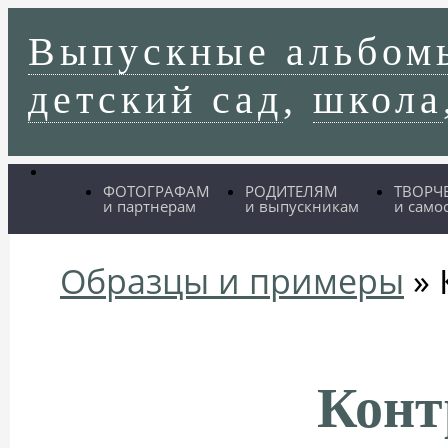
Выпускные альбом
детский сад
,
школа
ФОТОГРАФАМ
РОДИТЕЛЯМ
ТВОРЧ
и партнерам
и выпускникам
и само
Образцы и примеры
» 
Конт