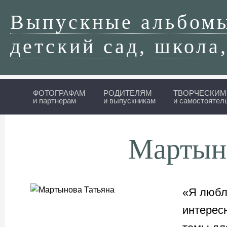
Выпускные альбом
детский сад
,
школа
ФОТОГРАФАМ
РОДИТЕЛЯМ
ТВОРЧЕСКИМ
и партнерам
и выпускникам
и самостоятел
Мартын
«Я любл
интерес