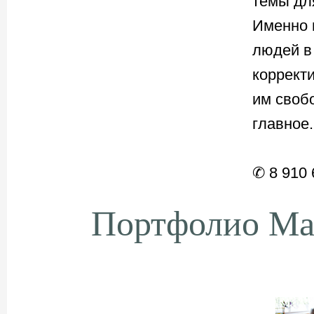
темы для
Именно 
людей в
корректи
им свобо
главное.
✆ 8 910 
Портфолио Ма