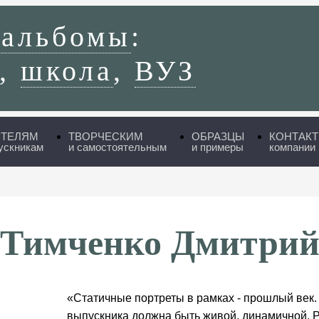
 альбомы
:
,
школа
,
ВУЗ
ИТЕЛЯМ
ТВОРЧЕСКИМ
ОБРАЗЦЫ
КОНТАК
ускникам
и самостоятельным
и примеры
компании
Тимченко Дмитри
«Статичные портреты в рамках - прошлый век
выпускника должна быть живой, динамичной. Р