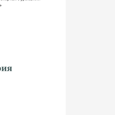
»
рия