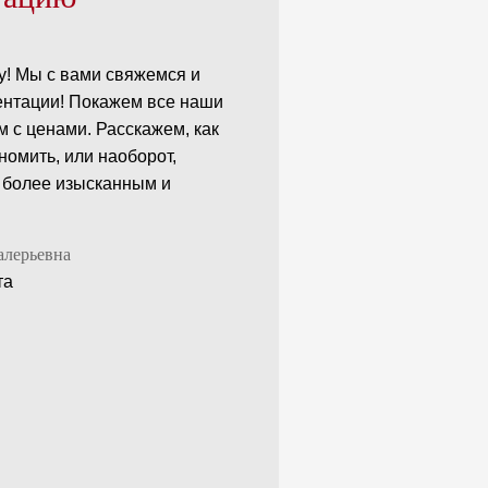
у! Мы с вами свяжемся и
ентации! Покажем все наши
 с ценами. Расскажем, как
номить, или наоборот,
 более изысканным и
алерьевна
та