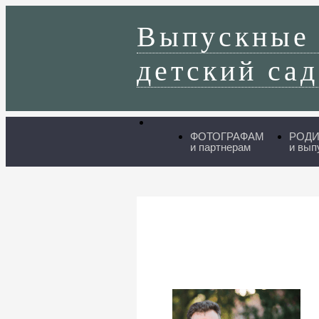
Выпускные
детский сад
ФОТОГРАФАМ
РОД
и партнерам
и вып